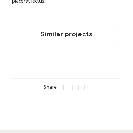
placerat lectus.
Similar projects
Trays
February 16, 2017
RESIN CRAFTS
Share: