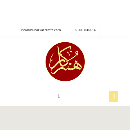
840, Street No: 6, Raza Block Allama Iqbal
Town, Lahore.
info@hunarkarcrafts.com
+92 300 8444632